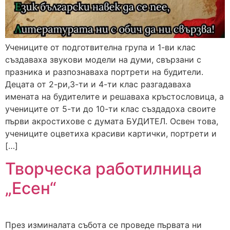
Учениците от подготвителна група и 1-ви клас
създаваха звукови модели на думи, свързани с
празника и разпознаваха портрети на будители.
Децата от 2-ри,3-ти и 4-ти клас разгадаваха
имената на будителите и решаваха кръстословица, а
учениците от 5-ти до 10-ти клас създадоха своите
първи акростихове с думата БУДИТЕЛ. Освен това,
учениците оцветиха красиви картички, портрети и
[…]
Творческа работилница
„Есен“
През изминалата събота се проведе първата ни