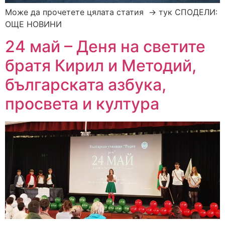
Може да прочетете цялата статия → тук СПОДЕЛИ:
ОЩЕ НОВИНИ
24 май – Деня на светите
братя Кирил и Методий,
българската азбука,
просвета и култура