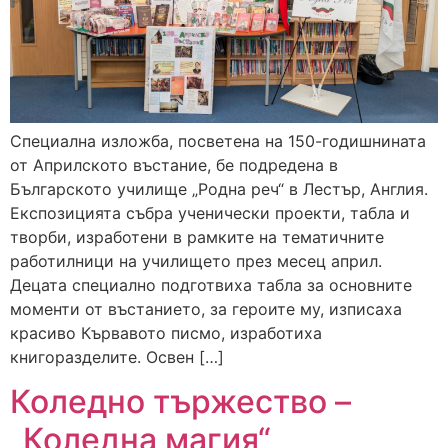
Специална изложба, посветена на 150-годишнината
от Априлското въстание, бе подредена в
Българското училище „Родна реч“ в Лестър, Англия.
Експозицията събра ученически проекти, табла и
творби, изработени в рамките на тематичните
работилници на училището през месец април.
Децата специално подготвиха табла за основните
моменти от въстанието, за героите му, изписаха
красиво Кървавото писмо, изработиха
книгоразделите. Освен […]
Коледно тържество –
„Коледна магия“