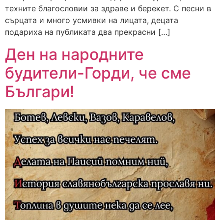
техните благословии за здраве и берекет. С песни в
сърцата и много усмивки на лицата, децата
подариха на публиката два прекрасни […]
Ден на народните
будители-Горди, че сме
Българи!