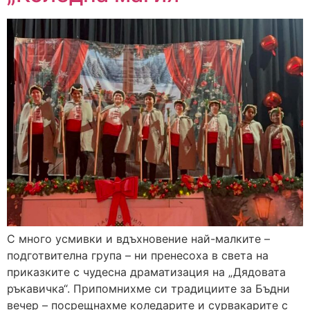
С много усмивки и вдъхновение най-малките –
подготвителна група – ни пренесоха в света на
приказките с чудесна драматизация на „Дядовата
ръкавичка“. Припомнихме си традициите за Бъдни
вечер – посрещнахме коледарите и сурвакарите с