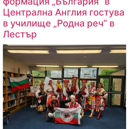
формация „България“ в
Централна Англия гостува
в училище „Родна реч“ в
Лестър