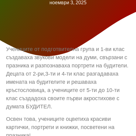
ноември 3, 2025
Учениците от подготвителна група и 1-ви клас
създаваха звукови модели на думи, свързани с
празника и разпознаваха портрети на будители.
Децата от 2-ри,3-ти и 4-ти клас разгадаваха
имената на будителите и решаваха
кръстословица, а учениците от 5-ти до 10-ти
клас създадоха своите първи акростихове с
думата БУДИТЕЛ.
Освен това, учениците оцветиха красиви
картички, портрети и книжки, посветени на
празника!