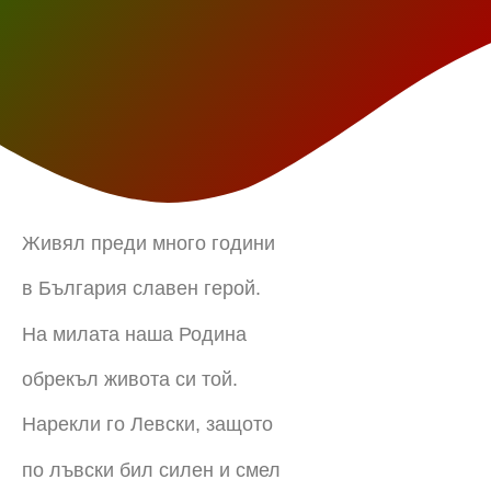
Живял преди много години
в България славен герой.
На милата наша Родина
обрекъл живота си той.
Нарекли го Левски, защото
по лъвски бил силен и смел