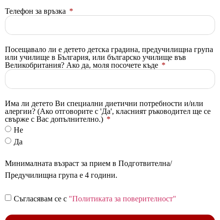
Телефон за връзка
Посещавало ли е детето детска градина, предучилищна група
или училище в България, или българско училище във
Великобритания? Ако да, моля посочете къде
Има ли детето Ви специални диетични потребности и/или
алергии? (Ако отговорите с 'Да', класният ръководител ще се
свърже с Вас допълнително.)
Не
Да
Минималната възраст за прием в Подготвителна/
Предучилищна група е 4 години.
Съгласявам се с
"Политиката за поверителност"