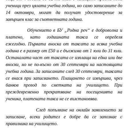
ученици през цялата учебна година, но само записаните до
14 октомври, могат да получат удостоверение за
завършен клас за съответната година.
Обучението в БУ „Родна реч“ е доброволна и
платено, като годишната такса се определя
ежегодно. Първата вноска от таксата за всяка учебна
година е в размер от £50 и е дължима от 1 юли до 31 юли.
Останалата част от таксата се изплаща на една или две
вноски, но не по-късно от 30 септември на настоящата
учебна година. За записаните след 30 септември, таксата
се внася при записването. Плащането се извършва, чрез
банков превод по сметката на училището. При
преждевременно прекратяване на посещенията на
ученика, платената такса не се възстановява.
След попълване на онлайн заявлението за
записване, всеки родител е добре да се запознае с
правилника на училището.