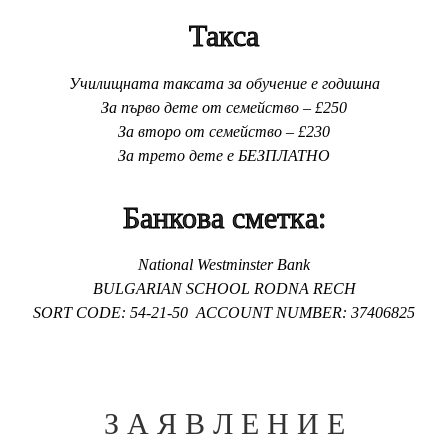
Такса
Училищната таксата за обучение е годишна
За първо дете от семейство – £250
За второ от семейство – £230
За трето дете е БЕЗПЛАТНО
Банкова сметка:
National Westminster Bank
BULGARIAN SCHOOL RODNA RECH
SORT CODE: 54-21-50 ACCOUNT NUMBER: 37406825
З А Я В Л Е Н И Е