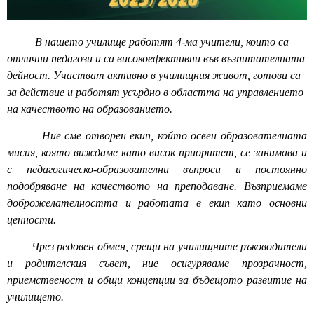
В нашето училище работят 4-ма учители, които са
отлични педагози и са високоефективни във възпитателната
дейност. Участват активно в училищния живот, готови са
за действие и работят усърдно в областта на управлението
на качеството на образованието.
Ние сме отворен екип, който освен образователната
мисия, която виждаме като висок приоритет, се занимава и
с педагогическо-образователни въпроси и постоянно
подобряване на качеството на преподаване. Възприемаме
доброжелателността и работата в екип като основни
ценности.
Чрез редовен обмен, срещи на училищните ръководители
и родителския съвет, ние осигуряваме прозрачност,
приемственост и общи концепции за бъдещото развитие на
училището.